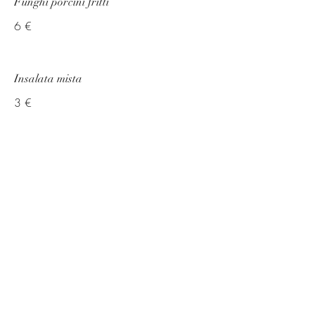
Funghi porcini fritti
6 €
Insalata mista
3 €