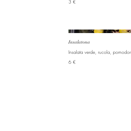
3 €
Insalatona
Insalata verde, rucola, pomodor
6 €
Francesco 347 632 5576 / Serafino 3401704605
©2022 di Trattoria A' Gutti. Creato con Wix.com